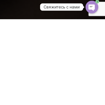
1
Свяжитесь с нами
Open
chaty
Рекомендуем подписаться на наш ТГ канал
https://t.me/realizant
Каждый из нас рожден со своим
предназначением, и когда мы его реализуем,
мы счастливы. А когда мы отходим от
своего пути и пытаемся играть чужие
роли, мы страдаем, болеем, мучаемся и
мучаем других.
Привет! А вы знаете, что такое системно-