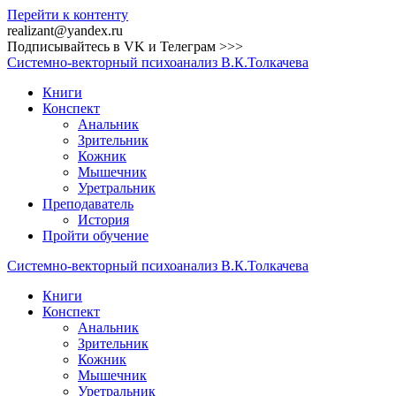
Перейти к контенту
realizant@yandex.ru
Подписывайтесь в VK и Телеграм >>>
Системно-векторный
психоанализ
В.К.Толкачева
Книги
Конспект
Анальник
Зрительник
Кожник
Мышечник
Уретральник
Преподаватель
История
Пройти обучение
Системно-векторный
психоанализ
В.К.Толкачева
Книги
Конспект
Анальник
Зрительник
Кожник
Мышечник
Уретральник