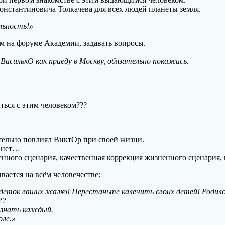
онстантиновича Толкачева для всех людей планеты земля.
ьность!»
м на форуме Академии, задавать вопросы.
—
ВасилькО как приеду в Москву, обязательно покажись.
ться с этим человеком???
тельно повлиял ВиктОр при своей жизни.
, нет…
нного сценария, качественная коррекция жизненного сценария,
ается на всём человечестве:
) деток ваших жалко! Перестаньте калечить своих детей! Родилс
??
 знать каждый.
оле.»