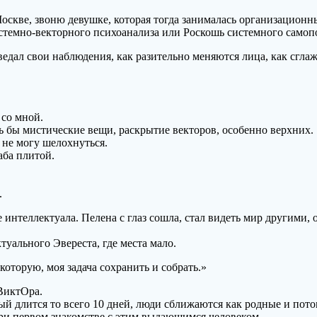
оскве, звоню девушке, которая тогда занималась организационн
темно-векторного психоанализа или Роскошь системного самопоза
Поведал свои наблюдения, как разительно меняются лица, как сг
ти не мог смотреть.
 со мной.
ь бы мистические вещи, раскрытие векторов, особенно верхних.
и не могу шелохнуться.
аба плитой.
.
 интеллектуала. Пелена с глаз сошла, стал видеть мир другими,
уального Эвереста, где места мало.
ую, моя задача сохранить и собрать.»
 ВиктОра.
й длится то всего 10 дней, люди сближаются как родные и потом
ри первом знакомстве с этим выдающимся человеком.