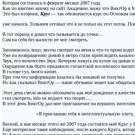
Которая состоялась в феврале месяце 2007 года.
Как по наитию захожу на сайт Академии, вижу что ВиктОр в М
Это был вторник,
Круг
— так обозначается курс по Основам сис
уже начался, Толкачев сетовал что я не попал на этот поток. 
В тот период я дошел что называется до точки…
Сам на себя без жалос
Запомнилось лицо, молча смотрит на меня и что-то происходит
Уже по возвращению домой в метро стали происходить казалос
Звук, его величество Звук. Вечером ложусь на кухне на диван 
Ощущение как будто придавило гигантской вселенского масшт
В голове гул, мозги кипят.
При том что информации казалось бы никакой не получил.
Но как сказывал ВиктОр — наши обезьяны знают как общаться
Этот день смело можно обозначить как моё рождение в качестве
стал смотреть, ибо не ведают что творят….
В этот день ВиктОр дал мне приглашение на вершину интеллект
«Я приглашаю тебя в интеллектуальную элиту, котор
Весной, в мае месяце этого же 2007 года состоялся мой Круг у
Ещё интересное такое наблюдение, после каждого Круга, которы
На Круге произошло закрепление тех состояний, что пришли п