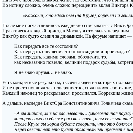
Во истину сложно, очень сложно переоценить вклад Виктора К
«Каждый, кто здесь был (на Круге), обречен на гениал
После мне посчастливилось ежедневно списываться с ВиктОро
Практически каждый приезд в Москву я отмечался перед ним.
ВиктОр как будто следил за динамикой. На форуме напишет 
Как передать все те состояния?
Как передать ощущения что происходили и происходят?
Как передать, какими словами обозначить то,
как несказанно повезло, великий подарок судьбы, встрети
Я не знаю друзья… не знаю.
Есть конкретные результаты, тысячи людей на которых положи
И не просто повлиял так поверхностно, снял плохое состояние
Каждый наконец то раскрывался, просыпался. Коррекция жизне
А дальше, наследие ВиктОра Константиновича Толкачева сказыв
«А вы знайте, мне на вас плевать… (многозначная пауза
которая сама о себе всё рассказывает, а вы ее слышите?
После Круга вы хором будете говорить, что это должен
Через двести лет это будет обязательный предмет в шк