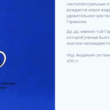
«интеллектуальные оч
рождается новое вид
удивительное чувств
Гармонии.
Да, да, именно той Га
которой ученые бьются
знатоки наслаждаются
Изд: Академия системн
470 ст.